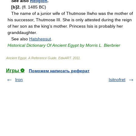
See also
Religion
.
[b]2.
(fl. 1485 BC)
The name of a junior wife of Thutmose IIwho was the mother of
his successor, Thutmose III. She is only attested during the reign
of her son as the king’s mother. Princess Isis is probably her
granddaughter.
See also
Hatshepsut
.
Historical Dictionary Of Ancient Egypt by Morris L. Bierbrier
Ancient Egypt. A Reference Guide
.
EdwART
.
2011
.
Игры ⚽
Поможем написать реферат
Iron
Isitnofret