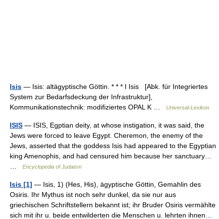
Isis
— Isis: altägyptische Göttin. * * * I Isis [Abk. für Integriertes
System zur Bedarfsdeckung der Infrastruktur],
Kommunikationstechnik: modifiziertes OPAL K …
Universal-Lexikon
ISIS
— ISIS, Egptian deity, at whose instigation, it was said, the
Jews were forced to leave Egypt. Cheremon, the enemy of the
Jews, asserted that the goddess Isis had appeared to the Egyptian
king Amenophis, and had censured him because her sanctuary…
…
Encyclopedia of Judaism
Isis [1]
— Isis, 1) (Hes, His), ägyptische Göttin, Gemahlin des
Osiris. Ihr Mythus ist noch sehr dunkel, da sie nur aus
griechischen Schriftstellern bekannt ist; ihr Bruder Osiris vermählte
sich mit ihr u. beide entwilderten die Menschen u. lehrten ihnen…