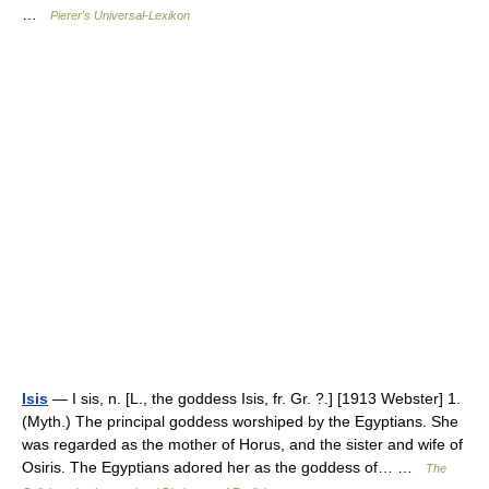
…
Pierer's Universal-Lexikon
Isis
— I sis, n. [L., the goddess Isis, fr. Gr. ?.] [1913 Webster] 1.
(Myth.) The principal goddess worshiped by the Egyptians. She
was regarded as the mother of Horus, and the sister and wife of
Osiris. The Egyptians adored her as the goddess of… …
The