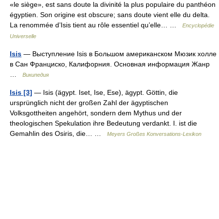
«le siège», est sans doute la divinité la plus populaire du panthéon
égyptien. Son origine est obscure; sans doute vient elle du delta.
La renommée d’Isis tient au rôle essentiel qu’elle… …
Encyclopédie
Universelle
Isis
— Выступление Isis в Большом американском Мюзик холле
в Сан Франциско, Калифорния. Основная информация Жанр
…
Википедия
Isis [3]
— Isis (ägypt. Iset, Ise, Ese), ägypt. Göttin, die
ursprünglich nicht der großen Zahl der ägyptischen
Volksgottheiten angehört, sondern dem Mythus und der
theologischen Spekulation ihre Bedeutung verdankt. I. ist die
Gemahlin des Osiris, die… …
Meyers Großes Konversations-Lexikon