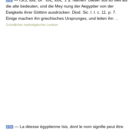
Isis
— ISIS, ĭdis, Gr. Ἴσις, ιδος. 1 §. Namen. Dieser soll so viell als
die alte bedeuten, und die Mey nung der Aegyptier von der
Ewigkeits ihrer Göttinn ausdrücken. Diod. Sic. l. I. c. 11. p. 7.
Einige machen ihn griechisches Ursprunges, und leiten ihn …
Gründliches mythologisches Lexikon
ISIS
— La déesse égyptienne Isis, dont le nom signifie peut être