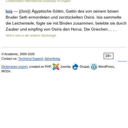
Collaborative International Dictionary of English
Isis
— {{Isis}} Ägyptische Göttin, Gattin des von seinem bösen
Bruder Seth ermordeten und zerstückelten Osiris. Isis sammelte
die Leichenteile, fügte sie mit Binden zusammen, belebte sie durch
Zauber und empfing von Osiris den Horus. Die Griechen… …
Who's who in der antiken Mythologie
© Academic, 2000-2026
18+
Contact us:
Technical Support
,
Advertising
Dictionaries export
, created on PHP,
Joomla,
Drupal,
WordPress,
MODx.